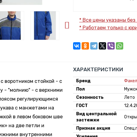
* Все цены указаны без
* Работаем только с ю
ХАРАКТЕРИСТИКИ
 с воротником стойкой - с
Бренд
Факе
Пол
Мужс
 - "молнию" - с верхними
Сезонность
Лето
 поясом регулирующимся
ГОСТ
12.4.
рукава с манжетами на
Вид центральной
жкой в левом боковом шве
Откры
застежки
ик» на две петли и
Признак акция
Спец.
нижними внутренними
Усиления