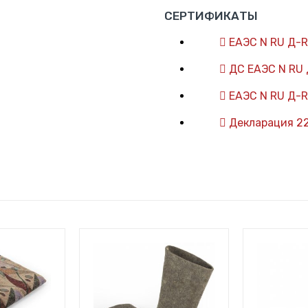
СЕРТИФИКАТЫ
ЕАЭС N RU Д-R
ДС ЕАЭС N RU 
ЕАЭС N RU Д-R
Декларация 2