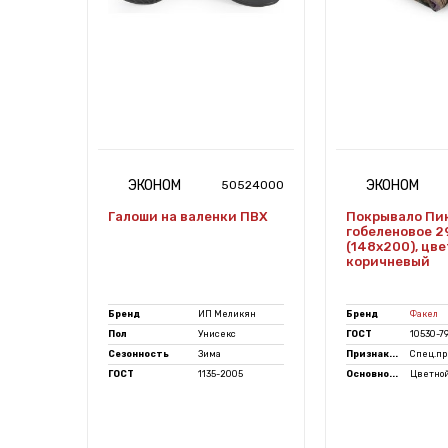
ЭКОНОМ
ЭКОНОМ
7482598
50524000
т.кожа
Галоши на валенки ПВХ
Покрывало Пик
. 7082-
гобеленовое 29
(148х200), цв
коричневый
Бренд
ИП Меликян
Бренд
Факел
ой
Пол
Унисекс
ГОСТ
10530-7
Сезонность
Зима
Признак...
Спец.п
7-97
ГОСТ
1135-2005
Основно...
Цветно