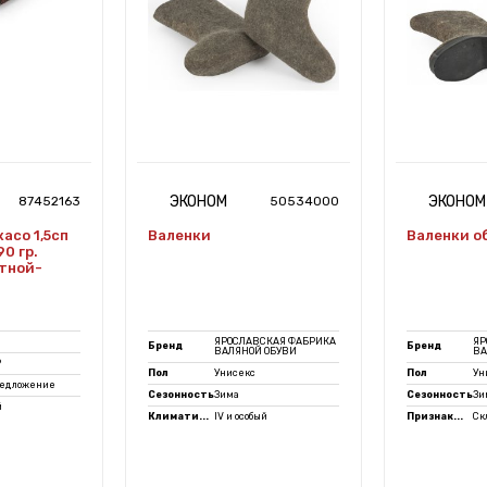
ЭКОНОМ
ЭКОНОМ
87452163
50534000
асо 1,5сп
Валенки
Валенки о
0 гр.
етной-
ЯРОСЛАВСКАЯ ФАБРИКА
ЯР
Бренд
Бренд
ВАЛЯНОЙ ОБУВИ
ВА
9
Пол
Унисекс
Пол
Ун
редложение
Сезонность
Зима
Сезонность
Зи
й
Климати...
IV и особый
Признак...
Ск