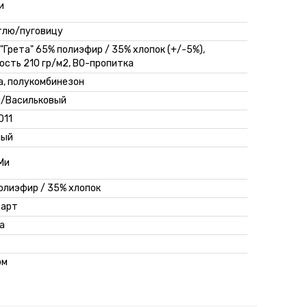
и
тлю/пуговицу
 "Грета" 65% полиэфир / 35% хлопок (+/-5%),
ость 210 гр/м2, ВО-пропитка
а, полукомбинезон
/Васильковый
011
ный
 Ми
олиэфир / 35% хлопок
дарт
а
юм