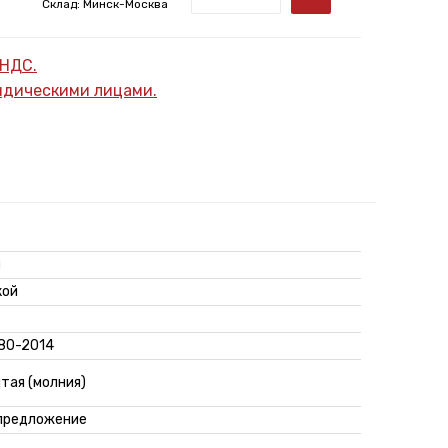
Склад: Минск-Москва
 НДС.
ридическими лицами.
л
кой
280-2014
тая (молния)
предложение