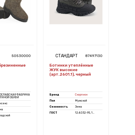
СТАНДАРТ
ЭК
50530000
87497130
брезиненные
Ботинки утеплённые
Свите
ЖУК высокие
(тк.Ше
(арт.2601.1), черный
серый
ОСЛАВСКАЯ ФАБРИКА
Бренд
Скорпион
Бренд
ЛЯНОЙ ОБУВИ
Пол
Мужской
Пол
исекс
Сезонность
Зима
Сезонно
ма
ГОСТ
12.4.032-95, 1...
ГОСТ
ладской