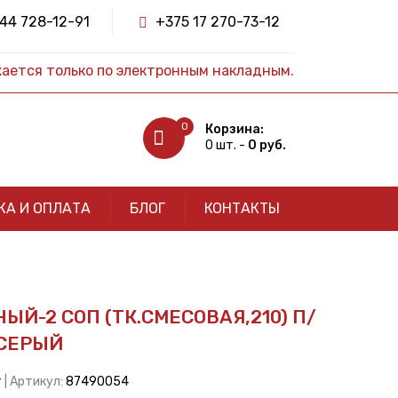
44 728-12-91
+375 17 270-73-12
жается только по электронным накладным.
0
Корзина:
0 шт. -
0 руб.
КА И ОПЛАТА
БЛОГ
КОНТАКТЫ
Й-2 СОП (ТК.СМЕСОВАЯ,210) П/
/СЕРЫЙ
т
| Артикул:
87490054