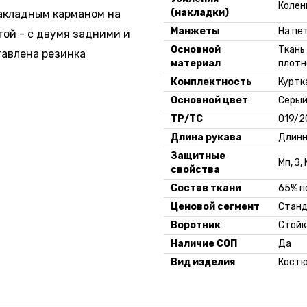
Колен
(накладки)
накладным карманом на
Манжеты
На пе
той - с двумя задними и
Основной
Ткань
тавлена резинка
материал
плотн
Комплектность
Куртк
Основной цвет
Серый
ТР/ТС
019/2
Длина рукава
Длин
Защитные
Мп, З,
свойства
Состав ткани
65% п
Ценовой сегмент
Стан
Воротник
Стойк
Наличие СОП
Да
Вид изделия
Кост