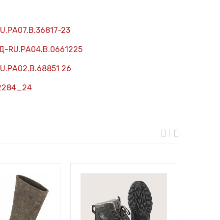
U.РА07.В.36817-23
Д-RU.РА04.В.0661225
U.РА02.В.68851 26
2284_24