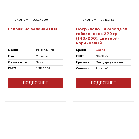
ЭКОНОМ
50524000
ЭКОНОМ
87452163
Галоши на валенки ПВХ
Покрывало Пикасо 1,5сп
гобеленовое 290 гр.
(148х200), цветной-
коричневый
Бренд
ИП Меликян
Бренд
Факел
Пол
Унисекс
ГОСТ
10530-79
Сезонность
Зима
Признак...
Спец.предложение
ГОСТ
1135-2005
Основно...
Цветной
ПОДРОБНЕЕ
ПОДРОБНЕЕ