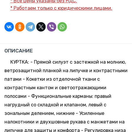
* Все цены указаны без НДС.
44-46
*
Минск-
* Работаем только с юридическими лицами.
Москва
112 шт.
-
+
170-176,
76.08 руб.
Склад:
48-50
*
Минск-
Москва
107 шт.
-
+
170-176,
76.08 руб.
Склад:
ОПИСАНИЕ
52-54
*
Минск-
Москва
КУРТКА: - Прямой силуэт с застежкой на молнию,
15 шт.
-
+
ветрозащитной планкой на липучке и контрастными
170-176,
76.08 руб.
Склад:
64-66
*
патами - Кокетки из отделочной ткани с
Минск-
Москва
контрастным кантом и светоотражающими
6 шт.
-
+
полосами - Функциональные карманы: правый
170-176,
76.08 руб.
Склад:
68-70
*
нагрудный со складкой и клапаном, левый с
Минск-
Москва
зональным делением, нижние - Усиленные
61 шт.
-
+
налокотники и двухшовные рукава с манжетами на
182-188,
76.08 руб.
Склад:
48-50
*
липучке для защиты и комфорта - Регулировка низа
Минск-