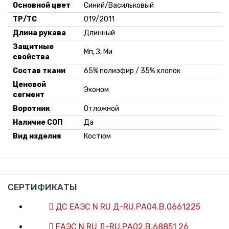
Основной цвет
Синий/Васильковый
ТР/ТС
019/2011
Длина рукава
Длинный
Защитные
Мп, З, Ми
свойства
Состав ткани
65% полиэфир / 35% хлопок
Ценовой
Эконом
сегмент
Воротник
Отложной
Наличие СОП
Да
Вид изделия
Костюм
СЕРТИФИКАТЫ
ДС ЕАЭС N RU Д-RU.РА04.В.0661225
ЕАЭС N RU Д-RU.РА02.В.68851 26