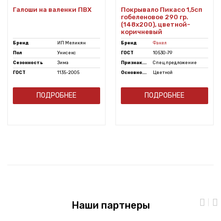
Галоши на валенки ПВХ
Покрывало Пикасо 1,5сп
гобеленовое 290 гр.
(148х200), цветной-
коричневый
Бренд
ИП Меликян
Бренд
Факел
Пол
Унисекс
ГОСТ
10530-79
Сезонность
Зима
Признак...
Спец.предложение
ГОСТ
1135-2005
Основно...
Цветной
ПОДРОБНЕЕ
ПОДРОБНЕЕ
Наши партнеры