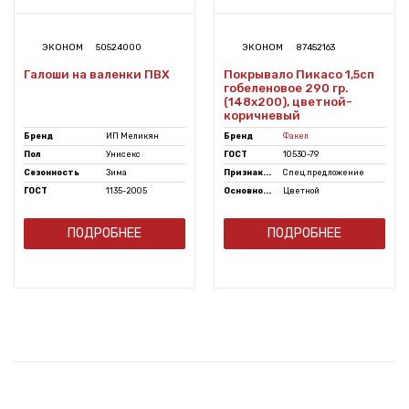
ЭКОНОМ
50524000
ЭКОНОМ
87452163
Галоши на валенки ПВХ
Покрывало Пикасо 1,5сп
гобеленовое 290 гр.
(148х200), цветной-
коричневый
Бренд
ИП Меликян
Бренд
Факел
Пол
Унисекс
ГОСТ
10530-79
Сезонность
Зима
Признак...
Спец.предложение
ГОСТ
1135-2005
Основно...
Цветной
ПОДРОБНЕЕ
ПОДРОБНЕЕ