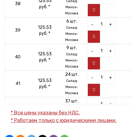
125.53
Склад:
38
руб. *
Минск-
Москва
6 шт.
-
+
125.53
Склад:
39
руб. *
Минск-
Москва
9 шт.
-
+
125.53
Склад:
40
руб. *
Минск-
Москва
24 шт.
-
+
125.53
Склад:
41
руб. *
Минск-
Москва
37 шт.
-
+
125.53
Склад:
42
* Все цены указаны без НДС.
руб. *
Минск-
* Работаем только с юридическими лицами.
Москва
15 шт.
-
+
125.53
Склад:
43