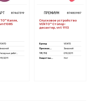
АРТ
ПРЕМИУМ
ПР
87467319
87480987
TO™ Капля,
Спусковое устройство
Компл
/vnt1085
VENTO™ Стопор-
подъем
десантер, vnt 1113
Твист,
VENTO
Бренд
VENTO
Бренд
Заказной
Признак...
Заказной
Признак.
Фасадные работ...
ТР/ТС
019/2011
Готовые.
019/2011
Защитны...
Нет
ТР/ТС