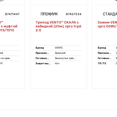
ПРЕМИУМ
СТАНД
87471447
87457334
O™
Трипод VENTO™ СКАЛА с
Зажим VEN
 с муфтой
лебедкой (20м), vpro trpd
vpro 0085
013/1013
2.0
Бренд
VENTO
Бренд
ной
Признак...
Заказной
Признак...
 на кров...
Готовые...
Замкнутые прос...
Готовые...
011
Защитны...
Нет
ТР/ТС