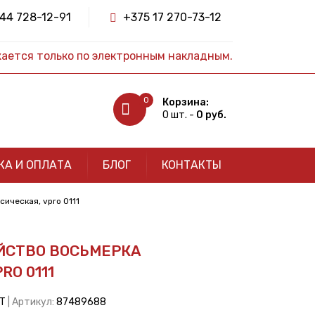
44 728-12-91
+375 17 270-73-12
жается только по электронным накладным.
0
Корзина:
0 шт. -
0 руб.
КА И ОПЛАТА
БЛОГ
КОНТАКТЫ
ическая, vpro 0111
ЙСТВО ВОСЬМЕРКА
RO 0111
РТ
| Артикул:
87489688