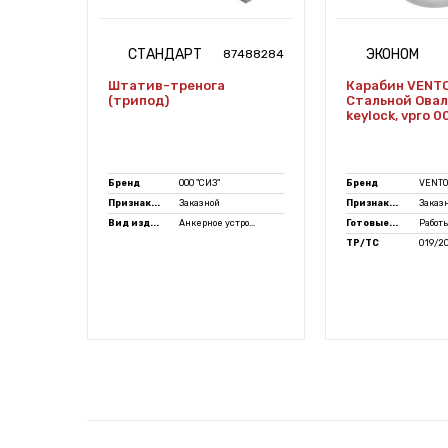
СТАНДАРТ
ЭКОНОМ
7471446
87488284
Штатив-тренога
Карабин VENT
альный
(трипод)
Стальной Овал
vpro
keylock, vpro 0
Бренд
ООО "СИЗ"
Бренд
VENTO
Признак...
Заказной
Признак...
Заказ
 леса
Вид изд...
Анкерное устро...
Готовые...
Работы
ТР/ТС
019/2