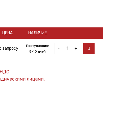
ЦЕНА
НАЛИЧИЕ
Поступление:
о запросу
-
+
5-10 дней
 НДС.
ридическими лицами.