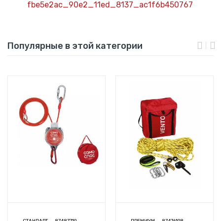
fbe5e2ac_90e2_11ed_8137_ac1f6b450767
Популярные в этой категории
СТАНДАРТ
87487719
ПРЕМИУМ
87476198