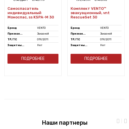
Самоспасатель
Комплект VENTO™
индивидуальный
эвакуационный, vnt
Моноспас, ss KSPA-M 30
RescueSet 30
Бренд
VENTO
Бренд
VENTO
Признак...
Заказной
Признак...
Заказной
ТР/ТС
019/2011
ТР/ТС
019/2011
Защитны...
Нет
Защитны...
Нет
ПОДРОБНЕЕ
ПОДРОБНЕЕ
Наши партнеры