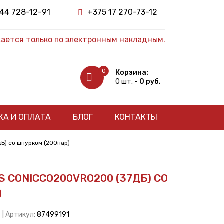
44 728-12-91
+375 17 270-73-12
жается только по электронным накладным.
0
Корзина:
0 шт. -
0 руб.
КА И ОПЛАТА
БЛОГ
КОНТАКТЫ
Б) со шнурком (200пар)
 CONICCO200VRO200 (37ДБ) СО
)
т
| Артикул:
87499191