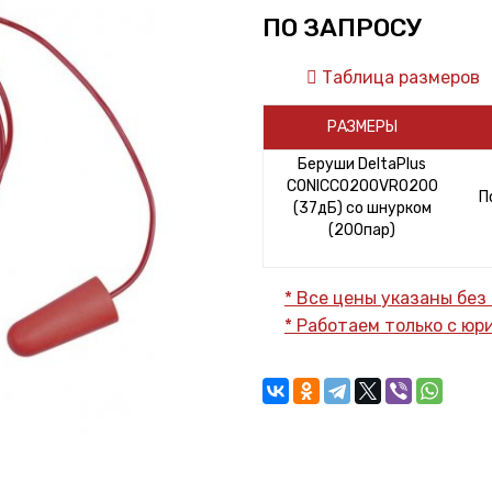
ПО ЗАПРОСУ
Таблица размеров
РАЗМЕРЫ
Беруши DeltaPlus
CONICCO200VRO200
П
(37дБ) со шнурком
(200пар)
* Все цены указаны без
* Работаем только с ю