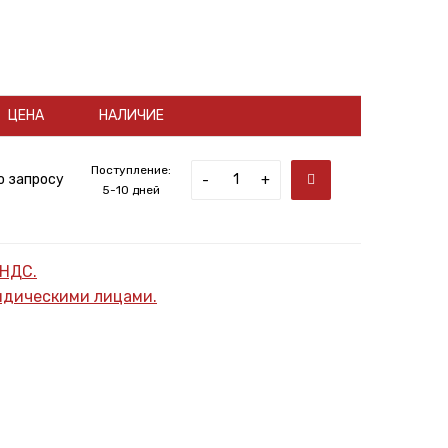
ЦЕНА
НАЛИЧИЕ
Поступление:
о запросу
-
+
5-10 дней
 НДС.
ридическими лицами.