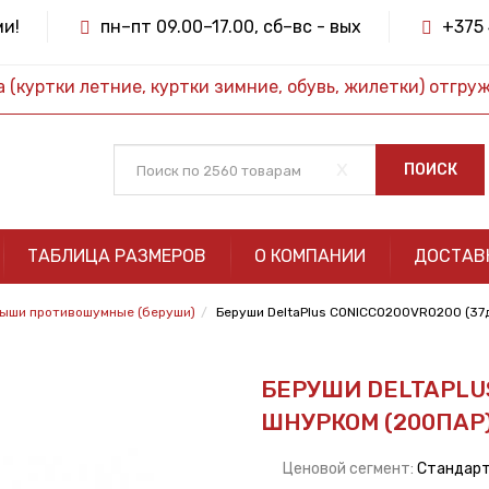
ми!
пн–пт 09.00–17.00, сб–вс - вых
+375 
(куртки летние, куртки зимние, обувь, жилетки) отгру
x
ПОИСК
ТАБЛИЦА РАЗМЕРОВ
О КОМПАНИИ
ДОСТАВ
ыши противошумные (беруши)
Беруши DeltaPlus CONICCO200VRO200 (37д
БЕРУШИ DELTAPLUS
ШНУРКОМ (200ПАР
Ценовой сегмент:
Стандар