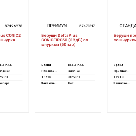
ПРЕМИУМ
СТАНД
87496975
87471217
lus CONIC2
Беруши DeltaPlus
Беруши п
 шнурка
CONICFIR050 (29дБ) со
со шнурко
шнурком (50пар)
LTA PLUS
Бренд
DELTA PLUS
Бренд
ладской
Признак...
Заказной
Признак...
9/2011
ТР/ТС
019/2011
ТР/ТС
андарт
Заключе...
Нет
Заключе...