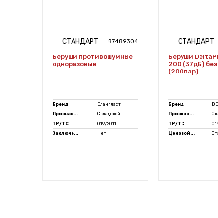
СТАНДАРТ
СТАНДАРТ
7472580
87489304
us™
Беруши противошумные
Беруши DeltaP
х
одноразовые
200 (37дБ) без
(200пар)
US
Бренд
Еланпласт
Бренд
DE
Признак...
Складской
Признак...
Ск
ТР/ТС
019/2011
ТР/ТС
01
Заключе...
Нет
Ценовой...
Ст