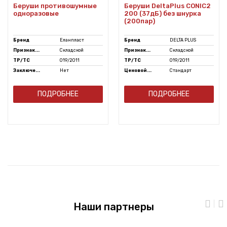
Беруши противошумные
Беруши DeltaPlus CONIC2
одноразовые
200 (37дБ) без шнурка
(200пар)
Бренд
Еланпласт
Бренд
DELTA PLUS
Признак...
Складской
Признак...
Складской
ТР/ТС
019/2011
ТР/ТС
019/2011
Заключе...
Нет
Ценовой...
Стандарт
ПОДРОБНЕЕ
ПОДРОБНЕЕ
Наши партнеры