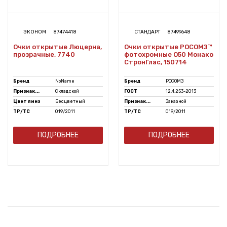
ЭКОНОМ
87474418
СТАНДАРТ
87499648
Очки открытые Люцерна,
Очки открытые РОСОМЗ™
прозрачные, 7740
фотохромные О50 Монако
СтронГлас, 150714
Бренд
NoName
Бренд
РОСОМЗ
Признак...
Складской
ГОСТ
12.4.253-2013
Цвет линз
Бесцветный
Признак...
Заказной
ТР/ТС
019/2011
ТР/ТС
019/2011
ПОДРОБНЕЕ
ПОДРОБНЕЕ