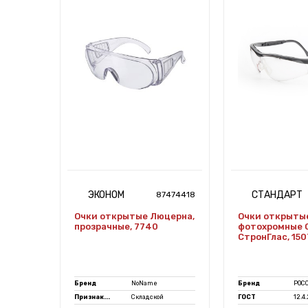
ЭКОНОМ
СТАНДАРТ
7472574
87474418
Очки открытые Люцерна,
Очки открыты
 CLEAR
прозрачные, 7740
фотохромные 
СтронГлас, 15
S
Бренд
NoName
Бренд
РОС
Признак...
Складской
ГОСТ
12.4