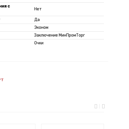
ния с
Нет
г
Да
Эконом
Заключение МинПромТорг
Очки
ут