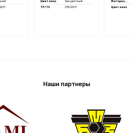
зной
Цвет линз
Бесцветный
Материа...
2011
ТР/ТС
019/2011
Цвет линз
Наши партнеры