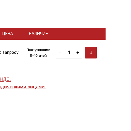
ЦЕНА
НАЛИЧИЕ
Поступление:
о запросу
-
+
5-10 дней
 НДС.
ридическими лицами.