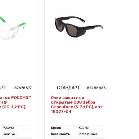
АРТ
СТАНДАРТ
СТ
87478377
87488466
рытые РОСОМЗ™
Очки защитные
Очки 
ОН®
открытые О80 Зебра
О85 А
 (2С-1,2 PС),
СтронГлас (5-3,1 PC), арт.
Супер 
18027-04
РОСОМЗ
Бренд
РОСОМЗ
Бренд
Заказной
Сезонность
Всесезонный
Признак.