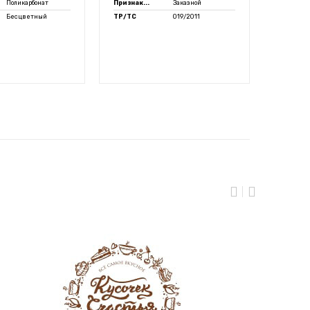
Поликарбонат
Признак...
Заказной
Цвет ли
Бесцветный
ТР/ТС
019/2011
ТР/ТС