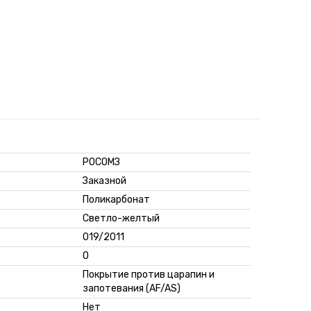
РОСОМЗ
Заказной
Поликарбонат
Светло-желтый
019/2011
О
Покрытие против царапин и
запотевания (AF/AS)
Нет