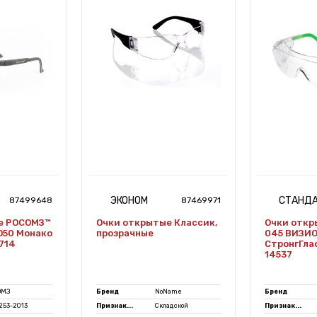
ЭКОНОМ
СТАНД
87499648
87469971
е РОСОМЗ™
Очки открытые Классик,
Очки отк
О50 Монако
прозрачные
045 ВИЗИ
0714
СтронгГлас
14537
ОМЗ
Бренд
NoName
Бренд
.253-2013
Признак...
Складской
Признак...