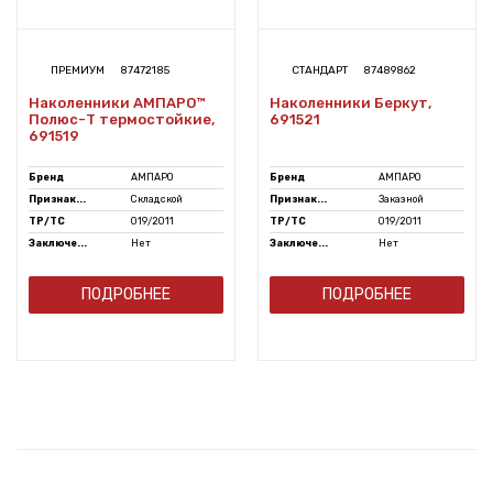
ПРЕМИУМ
87472185
СТАНДАРТ
87489862
Наколенники АМПАРО™
Наколенники Беркут,
Полюс-Т термостойкие,
691521
691519
Бренд
АМПАРО
Бренд
АМПАРО
Признак...
Складской
Признак...
Заказной
ТР/ТС
019/2011
ТР/ТС
019/2011
Заключе...
Нет
Заключе...
Нет
ПОДРОБНЕЕ
ПОДРОБНЕЕ