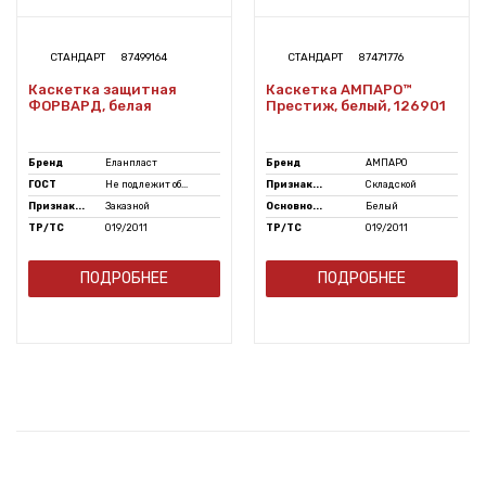
СТАНДАРТ
87499164
СТАНДАРТ
87471776
Каскетка защитная
Каскетка АМПАРО™
ФОРВАРД, белая
Престиж, белый, 126901
Бренд
Еланпласт
Бренд
АМПАРО
ГОСТ
Не подлежит об...
Признак...
Складской
Признак...
Заказной
Основно...
Белый
ТР/ТС
019/2011
ТР/ТС
019/2011
ПОДРОБНЕЕ
ПОДРОБНЕЕ