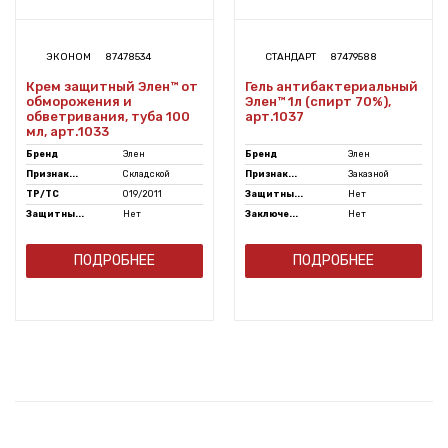
ЭКОНОМ
87478534
СТАНДАРТ
87479588
Крем защитный Элен™ от
Гель антибактериальный
обморожения и
Элен™ 1л (спирт 70%),
обветривания, туба 100
арт.1037
мл, арт.1033
Бренд
Элен
Бренд
Элен
Признак...
Складской
Признак...
Заказной
ТР/ТС
019/2011
Защитны...
Нет
Защитны...
Нет
Заключе...
Нет
ПОДРОБНЕЕ
ПОДРОБНЕЕ