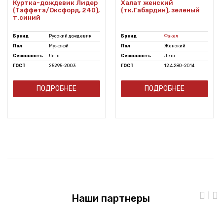
Куртка-дождевик Лидер
Халат женский
(Таффета/Оксфорд, 240),
(тк.Габардин), зеленый
т.синий
Бренд
Русский дождевик
Бренд
Факел
Пол
Мужской
Пол
Женский
Сезонность
Лето
Сезонность
Лето
ГОСТ
25295-2003
ГОСТ
12.4.280-2014
ПОДРОБНЕЕ
ПОДРОБНЕЕ
Наши партнеры