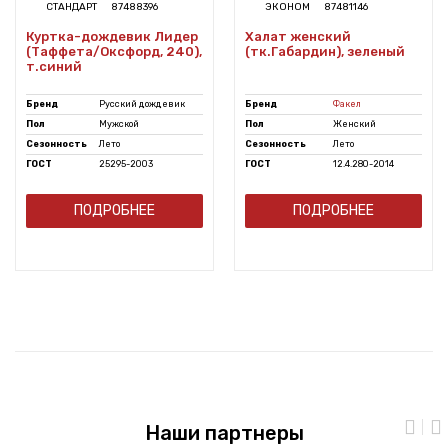
СТАНДАРТ
87488396
ЭКОНОМ
87481146
Куртка-дождевик Лидер
Халат женский
(Таффета/Оксфорд, 240),
(тк.Габардин), зеленый
т.синий
Бренд
Русский дождевик
Бренд
Факел
Пол
Мужской
Пол
Женский
Сезонность
Лето
Сезонность
Лето
ГОСТ
25295-2003
ГОСТ
12.4.280-2014
ПОДРОБНЕЕ
ПОДРОБНЕЕ
Наши партнеры