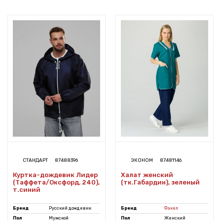
СТАНДАРТ
87488396
ЭКОНОМ
87481146
Куртка-дождевик Лидер
Халат женский
(Таффета/Оксфорд, 240),
(тк.Габардин), зеленый
т.синий
Бренд
Русский дождевик
Бренд
Факел
Пол
Мужской
Пол
Женский