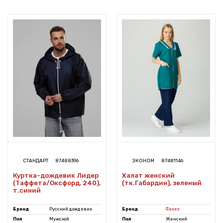
СТАНДАРТ
87488396
ЭКОНОМ
87481146
Куртка-дождевик Лидер
Халат женский
(Таффета/Оксфорд, 240),
(тк.Габардин), зеленый
т.синий
Бренд
Русский дождевик
Бренд
Факел
Пол
Мужской
Пол
Женский