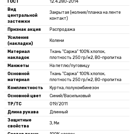
ГОСТ
12.4.280-2014
Вид
Закрытая (молния/планка на ленте
центральной
контакт)
застежки
Признак акция
Распродажа
Усиления
Колени
(накладки)
Материал
Ткань "Саржа" 100% хлопок,
накладок
плотность 250 гр/м2, ВО-пропитка
Манжеты
На петлю/пуговицу
Основной
Ткань "Саржа" 100% хлопок,
материал
плотность 250 гр/м2, ВО-пропитка
Комплектность
Куртка, полукомбинезон
Основной цвет
Синий/Васильковый
ТР/ТС
019/2011
Длина рукава
Длинный
Защитные
З, Ми
свойства