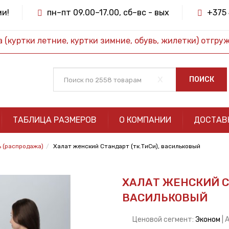
ми!
пн–пт 09.00–17.00, сб–вс - вых
+375 
(куртки летние, куртки зимние, обувь, жилетки) отгру
x
ПОИСК
ТАБЛИЦА РАЗМЕРОВ
О КОМПАНИИ
ДОСТАВ
 (распродажа)
Халат женский Стандарт (тк.ТиСи), васильковый
ХАЛАТ ЖЕНСКИЙ С
ВАСИЛЬКОВЫЙ
Ценовой сегмент:
Эконом
| 