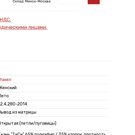
Склад: Минск-Москва
 НДС.
ридическими лицами.
Факел
Женский
Лето
12.4.280-2014
Вывод из матрицы
Открытая (петли/пуговицы)
Ткань "ТиСи" 65% полиэфир / 35% хлопок, плотность