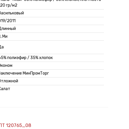
120 гр/м2
Васильковый
019/2011
Длинный
З, Ми
Да
65% полиэфир / 35% хлопок
Эконом
Заключение МинПромТорг
Отложной
Халат
ПТ 120765_08