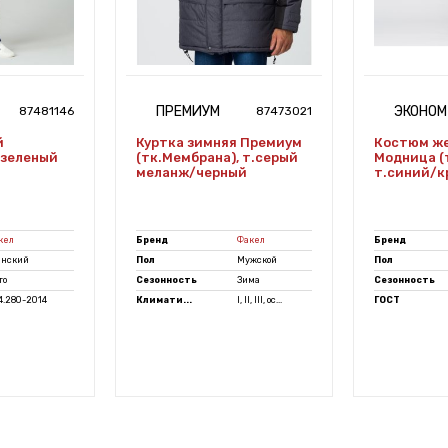
ПРЕМИУМ
ЭКОНОМ
87481146
87473021
й
Куртка зимняя Премиум
Костюм ж
 зеленый
(тк.Мембрана), т.серый
Модница (
меланж/черный
т.синий/к
кел
Бренд
Факел
Бренд
нский
Пол
Мужской
Пол
то
Сезонность
Зима
Сезонность
.4.280-2014
Климати...
I, II, III, ос...
ГОСТ