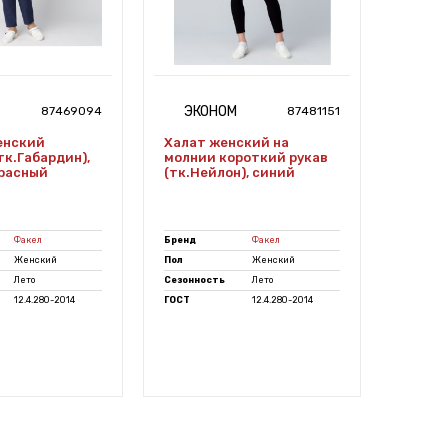
ЭКОНОМ
СТ
87469094
87481151
енский
Халат женский на
Термо
тк.Габардин),
молнии короткий рукав
(Бамб
расный
(тк.Нейлон), синий
Эласта
Факел
Бренд
Факел
Бренд
Женский
Пол
Женский
Пол
Лето
Сезонность
Лето
Сезонно
12.4.280-2014
ГОСТ
12.4.280-2014
ГОСТ