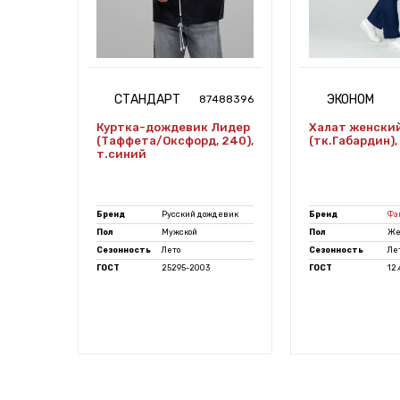
СТАНДАРТ
ЭКОНОМ
7487253
87488396
Куртка-дождевик Лидер
Халат женски
Си),
(Таффета/Оксфорд, 240),
(тк.Габардин),
т.синий
Бренд
Русский дождевик
Бренд
Фа
й
Пол
Мужской
Пол
Же
Сезонность
Лето
Сезонность
Ле
-2014
ГОСТ
25295-2003
ГОСТ
12