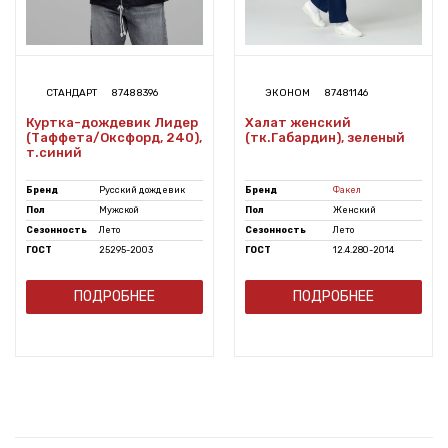
СТАНДАРТ
87488396
ЭКОНОМ
87481146
Куртка-дождевик Лидер
Халат женский
(Таффета/Оксфорд, 240),
(тк.Габардин), зеленый
т.синий
Бренд
Русский дождевик
Бренд
Факел
Пол
Мужской
Пол
Женский
Сезонность
Лето
Сезонность
Лето
ГОСТ
25295-2003
ГОСТ
12.4.280-2014
ПОДРОБНЕЕ
ПОДРОБНЕЕ