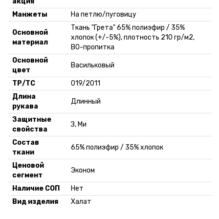
акция
Манжеты
На петлю/пуговицу
Ткань "Грета" 65% полиэфир / 35%
Основной
хлопок (+/-5%), плотность 210 гр/м2,
материал
ВО-пропитка
Основной
Васильковый
цвет
ТР/ТС
019/2011
Длина
Длинный
рукава
Защитные
З, Ми
свойства
Состав
65% полиэфир / 35% хлопок
ткани
Ценовой
Эконом
сегмент
Наличие СОП
Нет
Вид изделия
Халат