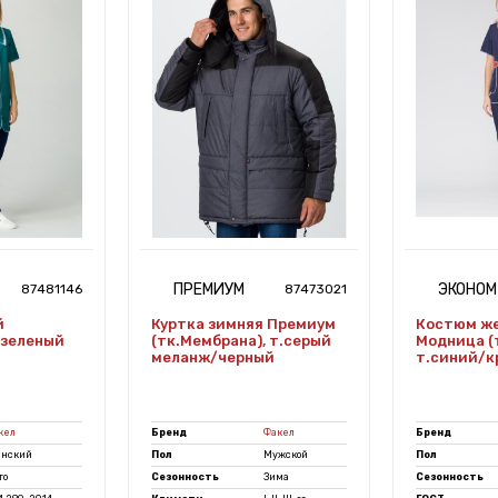
ПРЕМИУМ
ЭКОНОМ
87481146
87473021
й
Куртка зимняя Премиум
Костюм ж
 зеленый
(тк.Мембрана), т.серый
Модница (
меланж/черный
т.синий/к
кел
Бренд
Факел
Бренд
нский
Пол
Мужской
Пол
то
Сезонность
Зима
Сезонность