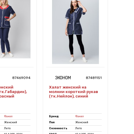
ЭКОНОМ
СТ
87469094
87481151
енский
Халат женский на
Термо
тк.Габардин),
молнии короткий рукав
(Бамб
расный
(тк.Нейлон), синий
Эласта
Факел
Бренд
Факел
Бренд
Женский
Пол
Женский
Пол
Лето
Сезонность
Лето
Сезонно