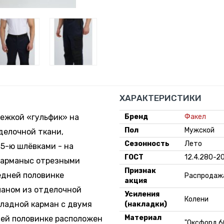
ХАРАКТЕРИСТИКИ
тежкой «гульфик» на
Бренд
Факел
Пол
Мужской
делочной ткани,
Сезонность
Лето
5-ю шлёвками - на
ГОСТ
12.4.280-2
карманыс отрезными
Признак
едней половинке
Распродаж
акция
паном из отделочной
Усиления
Колени
кладной карман с двумя
(накладки)
Материал
ней половинке расположен
"Оксфорд 60