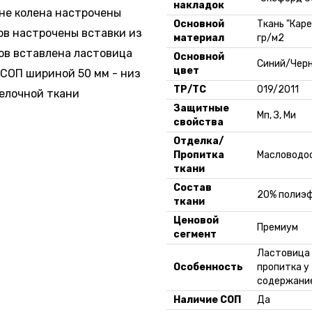
накладок
не колена настрочены
Основной
Ткань "Кар
ов настрочены вставки из
материал
гр/м2
ов вставлена ластовица
Основной
Синий/Чер
цвет
 СОП шириной 50 мм - низ
ТР/ТС
019/2011
елочной ткани
Защитные
Мп, З, Ми
свойства
Отделка/
Пропитка
Масловодо
ткани
Состав
20% полиэф
ткани
Ценовой
Премиум
сегмент
Ластовица 
Особенность
пропитка у
содержание
Наличие СОП
Да