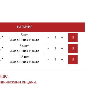
НАЛИЧИЕ
3 шт.
 *
-
+
Склад: Минск-Москва
54 шт.
 *
-
+
Склад: Минск-Москва
16 шт.
 *
-
+
Склад: Минск-Москва
 НДС.
ридическими лицами.