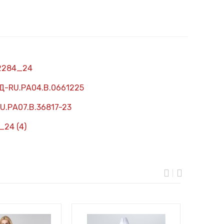
2284_24
Д-RU.РА04.В.0661225
U.РА07.В.36817-23
24 (4)