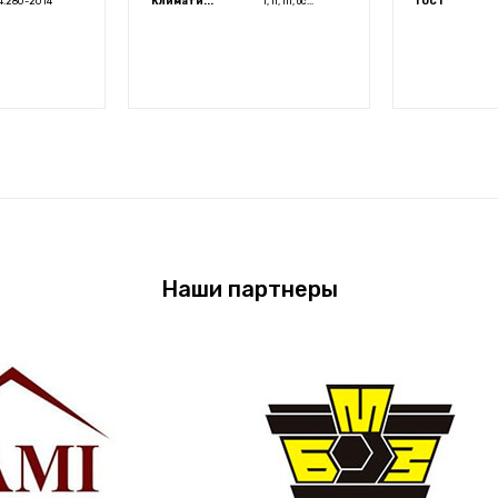
.4.280-2014
Климати...
I, II, III, ос...
ГОСТ
Наши партнеры