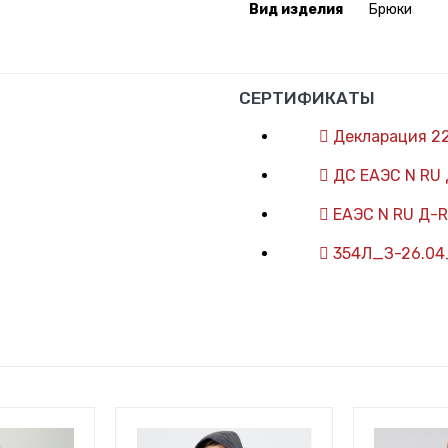
Вид изделия
Брюки
СЕРТИФИКАТЫ
Декларация 2
ДС ЕАЭС N RU 
ЕАЭС N RU Д-R
354Л_З-26.04_