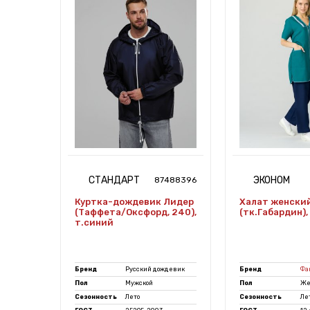
СТАНДАРТ
ЭКОНОМ
7487253
87488396
Куртка-дождевик Лидер
Халат женски
Си),
(Таффета/Оксфорд, 240),
(тк.Габардин),
т.синий
Бренд
Русский дождевик
Бренд
Фа
й
Пол
Мужской
Пол
Же
Сезонность
Лето
Сезонность
Ле