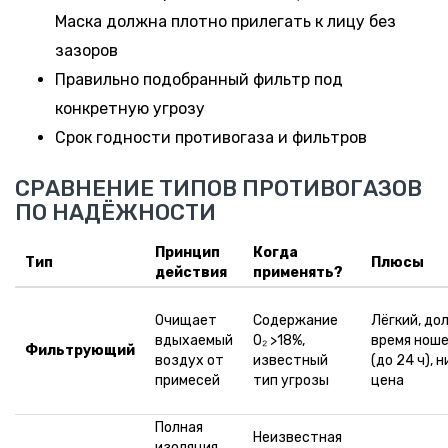
Маска должна плотно прилегать к лицу без
зазоров
Правильно подобранный фильтр под
конкретную угрозу
Срок годности противогаза и фильтров
СРАВНЕНИЕ ТИПОВ ПРОТИВОГАЗОВ
ПО НАДЁЖНОСТИ
Принцип
Когда
Тип
Плюсы
действия
применять?
Очищает
Содержание
Лёгкий, до
вдыхаемый
O₂ >18%,
время нош
Фильтрующий
воздух от
известный
(до 24 ч), 
примесей
тип угрозы
цена
Полная
Неизвестная
изоляция