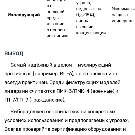
угроза,
от
недостаток
Максималь
внешней
Изолирующий
O₂ (<18%),
защита,
среды,
очень
универсал
дыхание
высокие
от своего
концентрации
источника
ВЫВОД
Самый надёжный в целом — изолирующий
противогаз (например, ИП-6), но он сложен и не
всегда практичен. Среди фильтрующих моделей
лидерами считаются ПМК-3/ПМК-4 (военные) и
ГП-7/ГП-9 (гражданские).
Выбор должен основываться на конкретных
условиях использования и предполагаемых угрозах.
Всегда проверяйте сертификацию оборудования и